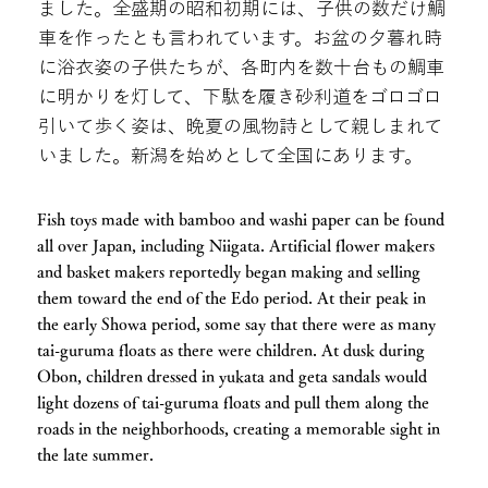
ました。全盛期の昭和初期には、子供の数だけ鯛
車を作ったとも言われています。お盆の夕暮れ時
に浴衣姿の子供たちが、各町内を数十台もの鯛車
に明かりを灯して、下駄を履き砂利道をゴロゴロ
引いて歩く姿は、晩夏の風物詩として親しまれて
いました。新潟を始めとして全国にあります。
Fish toys made with bamboo and washi paper can be found
all over Japan, including Niigata. Artificial flower makers
and basket makers reportedly began making and selling
them toward the end of the Edo period. At their peak in
the early Showa period, some say that there were as many
tai-guruma floats as there were children. At dusk during
Obon, children dressed in yukata and geta sandals would
light dozens of tai-guruma floats and pull them along the
roads in the neighborhoods, creating a memorable sight in
the late summer.