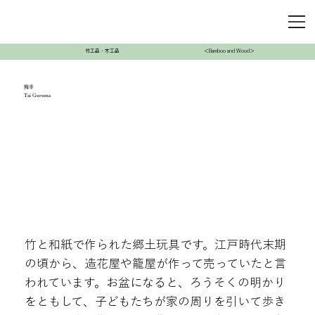
竹工品・木工品
＜Bamboo and Wood＞
鯛車
Tai Guruma
竹と和紙で作られた郷土玩具です。江戸時代末期
の頃から、造花屋や籠屋が作って売っていたと言
われています。お盆になると、ろうそくの明かり
をともして、子どもたちが家の周りを引いて歩き