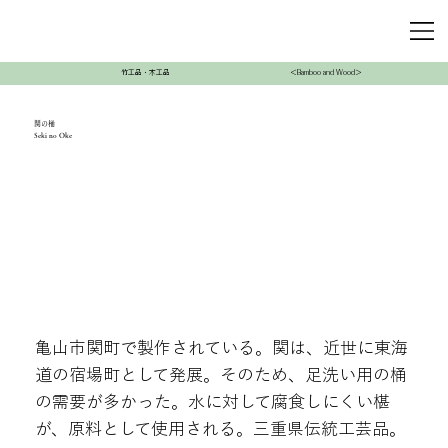
竹工品・木工品
＜Bamboo and Wood＞
関の桶
Seki no Oke
亀山市関町で製作されている。関は、近世に東海
道の宿場町として発展。そのため、足洗い用の桶
の需要が多かった。水に対して腐食しにくい椹
が、原料として使用される。三重県伝統工芸品。