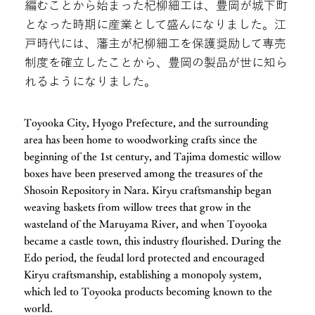
編むことから始まった杞柳細工は、豊岡が城下町
となった時期に産業として盛んになりました。江
戸時代には、藩主が杞柳細工を保護奨励して専売
制度を確立したことから、豊岡の製品が世に知ら
れるようになりました。
Toyooka City, Hyogo Prefecture, and the surrounding
area has been home to woodworking crafts since the
beginning of the 1st century, and Tajima domestic willow
boxes have been preserved among the treasures of the
Shosoin Repository in Nara. Kiryu craftsmanship began
weaving baskets from willow trees that grow in the
wasteland of the Maruyama River, and when Toyooka
became a castle town, this industry flourished. During the
Edo period, the feudal lord protected and encouraged
Kiryu craftsmanship, establishing a monopoly system,
which led to Toyooka products becoming known to the
world.