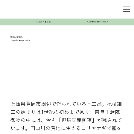
竹工品・木工品
＜Bamboo and Wood＞
豊岡杞柳細工
Toyooka Kiryu Zaiku
兵庫県豊岡市周辺で作られている木工品。杞柳細
工の始まりは1世紀の初めまで遡り、奈良正倉院
御物の中には、今も「但馬国産柳箱」が残されて
います。円山川の荒地に生えるコリヤナギで籠を