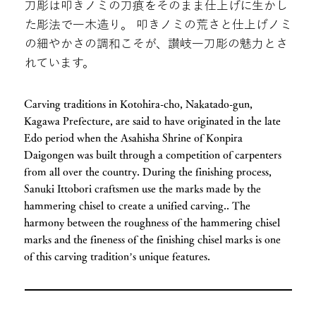
刀彫は叩きノミの刀痕をそのまま仕上げに生かし
た彫法で一木造り。 叩きノミの荒さと仕上げノミ
の細やかさの調和こそが、讃岐一刀彫の魅力とさ
れています。
Carving traditions in Kotohira-cho, Nakatado-gun,
Kagawa Prefecture, are said to have originated in the late
Edo period when the Asahisha Shrine of Konpira
Daigongen was built through a competition of carpenters
from all over the country. During the finishing process,
Sanuki Ittobori craftsmen use the marks made by the
hammering chisel to create a unified carving.. The
harmony between the roughness of the hammering chisel
marks and the fineness of the finishing chisel marks is one
of this carving tradition’s unique features.