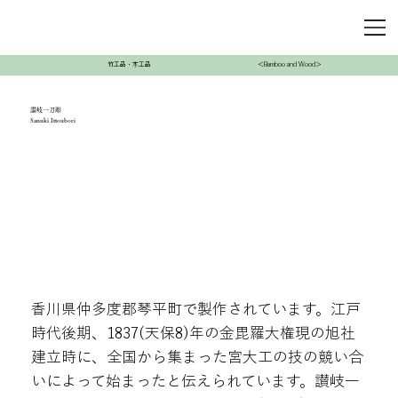
竹工品・木工品
＜Bamboo and Wood＞
讃岐一刀彫
Sanuki Ittoubori
香川県仲多度郡琴平町で製作されています。江戸
時代後期、1837(天保8)年の金毘羅大権現の旭社
建立時に、全国から集まった宮大工の技の競い合
いによって始まったと伝えられています。讃岐一