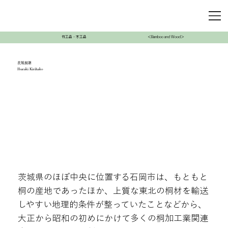
竹工品・木工品
＜Bamboo and Wood＞
茨城桐箱
Ibaraki Kirihako
茨城県のほぼ中央に位置する石岡市は、もともと
桐の産地であったほか、上質な東北の桐材を輸送
しやすい地理的条件が整っていたことなどから、
大正から昭和の初めにかけて多くの桐加工業関連