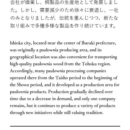
会社が操業し、桐製品の生産地として発展しまし
た。しかし、需要減少のため徐々に衰退し、一社
のみとなりましたが，伝統を重んじつつ，新たな
取り組みで多種多様な製品を作り続けています。
Ishioka city, located near the center of Ibaraki prefecture,
was originally a paulownia producing area, and its
geographical location was also convenient for transporting
high-quality paulownia wood from the Tohoku region.
Accordingly, many paulownia processing companies
operated there from the Taisho period to the beginning of
the Showa period, and it developed as a production area for
paulownia products. Production gradually declined over
time due to a decrease in demand, and only one company
remains, but it continues to produce a variety of products
through new initiatives while still valuing tradition.