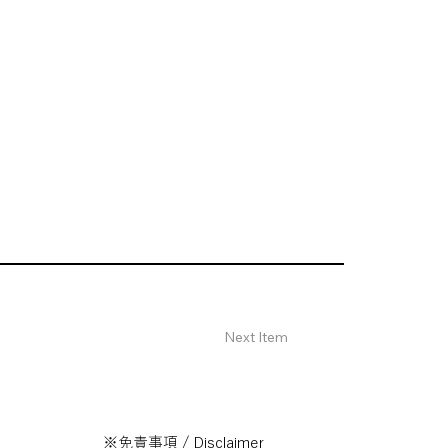
Next Item
※免責事項 / Disclaimer