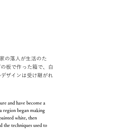
平家の落人が生活のた
どの板で作った箱で、白
いデザインは受け継がれ
ture and have become a
uma region began making
painted white, then
d the techniques used to