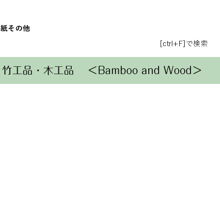
和紙
その他
[ctrl+F]で検索
竹工品・木工品
＜Bamboo and Wood＞