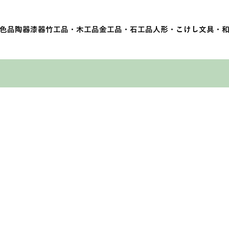
色品
陶器
漆器
竹工品・木工品
金工品・石工品
人形・こけし
文具・