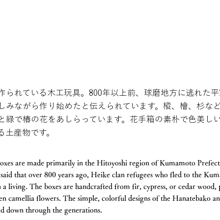
作られている木工玩具。800年以上前、球磨地方に逃れた
しみながら作り始めたと伝えられています。樅、檜、杉な
と緑で椿の花をあしらっています。花手箱の素朴で色美し
る土産物です。
oxes are made primarily in the Hitoyoshi region of Kumamoto Prefec
is said that over 800 years ago, Heike clan refugees who fled to the K
n a living. The boxes are handcrafted from fir, cypress, or cedar wood, 
en camellia flowers. The simple, colorful designs of the Hanatebako an
d down through the generations.