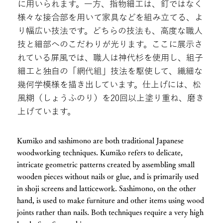
に用いられます。一方、指物細工は、釘ではなく
様々な接合部を用いて家具などを組み立てる、よ
り幅広い技法です。どちらの技法も、高度な職人
技と細部へのこだわりが光ります。ここに展示さ
れている屏風では、職人は神代杉を使用し、組子
細工と独自の「網代組」技法を駆使して、繊細な
幾何学模様を描き出しています。仕上げには、松
風糊（しょうふのり）を20回以上塗り重ね、磨き
上げています。
Kumiko and sashimono are both traditional Japanese
woodworking techniques. Kumiko refers to delicate,
intricate geometric patterns created by assembling small
wooden pieces without nails or glue, and is primarily used
in shoji screens and latticework. Sashimono, on the other
hand, is used to make furniture and other items using wood
joints rather than nails. Both techniques require a very high