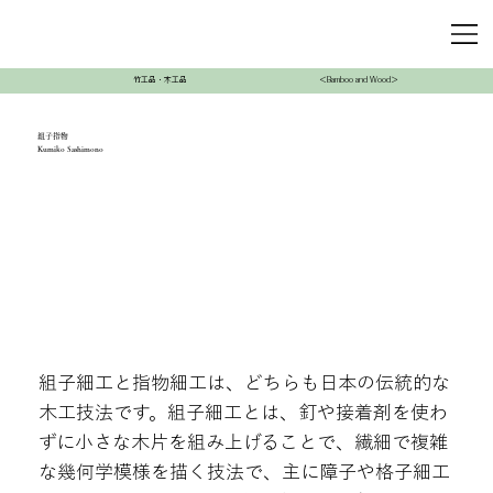
竹工品・木工品
＜Bamboo and Wood＞
組子指物
Kumiko Sashimono
組子細工と指物細工は、どちらも日本の伝統的な
木工技法です。組子細工とは、釘や接着剤を使わ
ずに小さな木片を組み上げることで、繊細で複雑
な幾何学模様を描く技法で、主に障子や格子細工