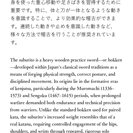
身を使った重心移動や足さばきを習得するために
重要です。特に、体と刀が一体となるような動き
を意識することで、より効果的な稽古ができま
す。連続した動きや止めを意識した動きなど、
様々な方法で稽古を行うことが推奨されていま
す。
The suburito is a heavy wooden practice sword—or bokken
—developed within Japan’s classical sword traditions as a
means of forging physical strength, correct posture, and
disciplined movement. Its origins lie in the formative eras
of kenjutsu, particularly during the Muromachi (1336–
1573) and Sengoku (1467–1615) periods, when prolonged
warfare demanded both endurance and technical precision
from warriors. Unlike the standard bokken used for paired
kata, the suburito’s increased weight resembles that of a
real katana, requiring controlled engagement of the hips,
shoulders, and wrists through repeated, rigorous solo