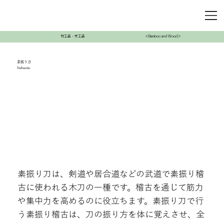
竹工品・木工品
＜Bamboo and Wood＞
素振り刀
Suburito
素振り刀は、剣道や居合道などの武道で素振り稽
古に使われる木刀の一種です。稽古を通じて筋力
や集中力を高めるのに役立ちます。素振り刀で行
う素振り稽古は、刀の振り方を体に覚えさせ、全