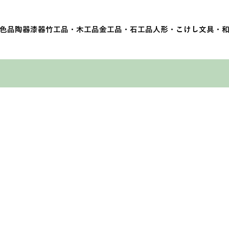
色品
陶器
漆器
竹工品・木工品
金工品・石工品
人形・こけし
文具・