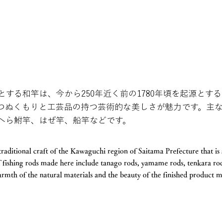
する和竿は、今から250年近く前の1780年頃を起源とす
つぬくもりと工芸品の持つ芸術的な美しさが魅力です。主
へら鮒竿、はぜ竿、船竿などです。
traditional craft of the Kawaguchi region of Saitama Prefecture that is 
f fishing rods made here include tanago rods, yamame rods, tenkara rod
rmth of the natural materials and the beauty of the finished product m