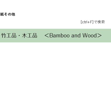
和紙
その他
[ctrl+F]で検索
竹工品・木工品
＜Bamboo and Wood＞