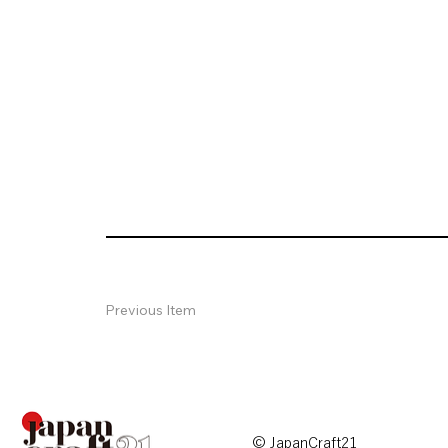
Previous Item
© JapanCraft21