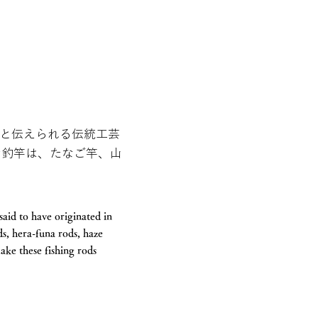
ると伝えられる伝統工芸
な釣竿は、たなご竿、山
said to have originated in
s, hera-funa rods, haze
ake these fishing rods