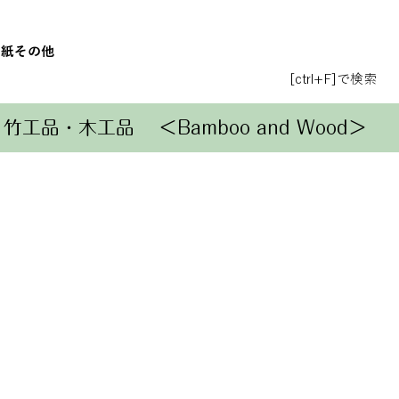
和紙
その他
[ctrl+F]で検索
竹工品・木工品
＜Bamboo and Wood＞