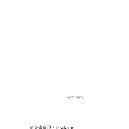
Next Item
※免責事項 / Disclaimer