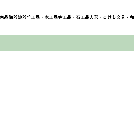
色品
陶器
漆器
竹工品・木工品
金工品・石工品
人形・こけし
文具・