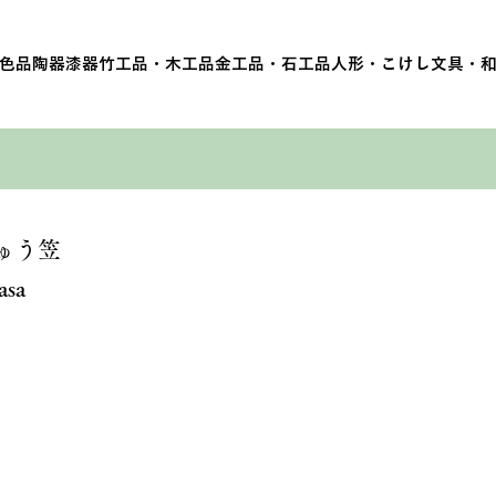
色品
陶器
漆器
竹工品・木工品
金工品・石工品
人形・こけし
文具・
ゅう笠
asa