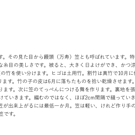
す。その見た目から饅頭（万寿）笠とも呼ばれています。特
な糸目の美しさです。被ると、大きく日よけができ、かつ
類の竹を使い分けます。ヒゴは土用竹。割竹は真竹で10月に
ります。竹の子の皮は6月に落ちたものを拾い乾燥させます
ります。次に笠のてっぺんにつける舞を作ります。裏地を張り
けていきます。編むのではなく、ほぼ2cm間隔で縫ってい
笠が出来上がるには最低一か月。笠は軽い、けれど作り手
笠です。