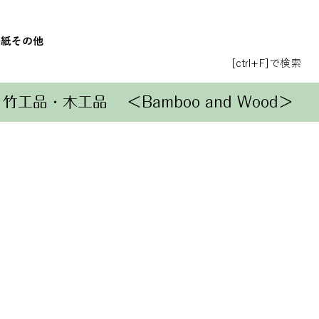
和紙
その他
[ctrl+F]で検索
竹工品・木工品
＜Bamboo and Wood＞