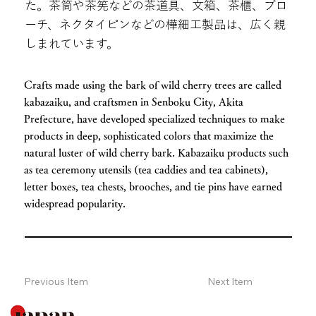
た。茶筒や茶筅などの茶道具、文箱、茶櫃、ブロ
ーチ、ネクタイピンなどの樺細工製品は、広く親
しまれています。
Crafts made using the bark of wild cherry trees are called
kabazaiku, and craftsmen in Senboku City, Akita
Prefecture, have developed specialized techniques to make
products in deep, sophisticated colors that maximize the
natural luster of wild cherry bark. Kabazaiku products such
as tea ceremony utensils (tea caddies and tea cabinets),
letter boxes, tea chests, brooches, and tie pins have earned
widespread popularity.
Previous Item
Next Item