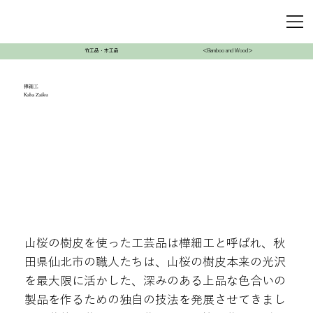
竹工品・木工品
＜Bamboo and Wood＞
樺細工
Kaba Zaiku
山桜の樹皮を使った工芸品は樺細工と呼ばれ、秋
田県仙北市の職人たちは、山桜の樹皮本来の光沢
を最大限に活かした、深みのある上品な色合いの
製品を作るための独自の技法を発展させてきまし