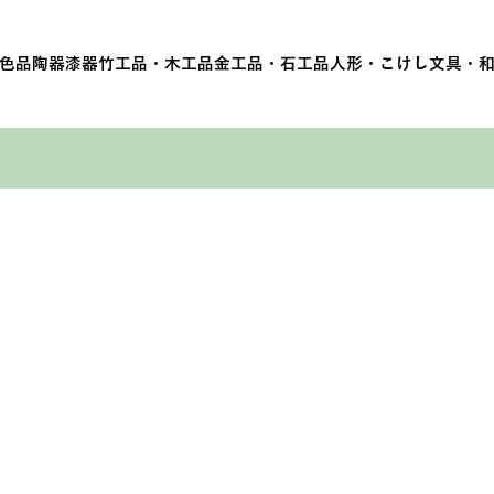
色品
陶器
漆器
竹工品・木工品
金工品・石工品
人形・こけし
文具・