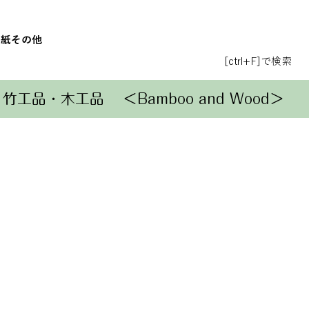
和紙
その他
[ctrl+F]で検索
竹工品・木工品
＜Bamboo and Wood＞