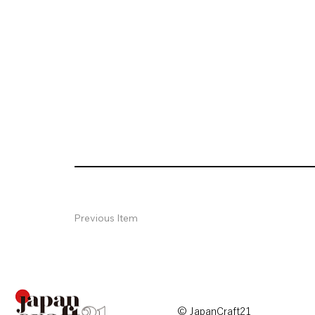
Previous Item
© JapanCraft21