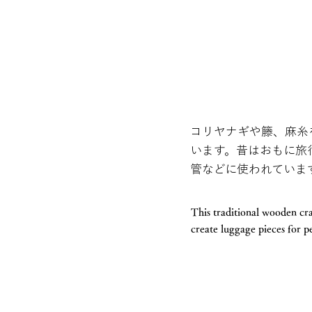
コリヤナギや籐、麻糸
います。昔はおもに旅
管などに使われていま
This traditional wooden cr
create luggage pieces for pe