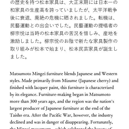
の歴史を持つ松本家具は、大正末期には日本一の
和家具の生産高を誇っていましたが、太平洋戦争
後に衰退、廃絶の危機に晒されました。転機は、
民藝運動との出会いでした。民藝運動の提唱者の
柳宗悦は当時の松本家具の苦況を惜しみ、産地を
激励しました。柳宗悦のお陰で新たな家具製作の
取り組みが松本で始まり、松本民芸家具が誕生し
ました。
Matsumoto Mingei furniture blends Japanese and Western
styles. Made primarily from Mizume (Japanese cherry) and
finished with lacquer paint, this furniture is characterized
by its elegance. Furniture-making began in Matsumoto
more than 300 years ago, and the region was the nation’s
largest producer of Japanese furniture at the end of the
Taisho era. After the Pacific War, however, the industry
declined and was in danger of disappearing. Fortunately,
the Mingei movement – which celebrated the beauty of