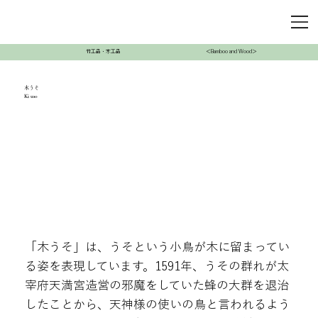
竹工品・木工品
＜Bamboo and Wood＞
木うそ
Ki uso
「木うそ」は、うそという小鳥が木に留まってい
る姿を表現しています。1591年、うその群れが太
宰府天満宮造営の邪魔をしていた蜂の大群を退治
したことから、天神様の使いの鳥と言われるよう