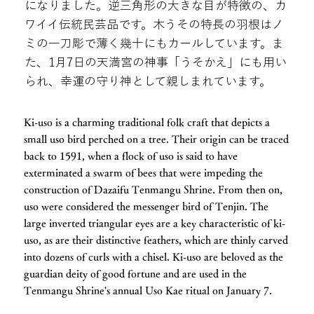
になりました。逆三角形の大きな目が特徴の、カ
ワイイ伝統民芸品です。木うその特長の羽根はノ
ミの一刀彫で薄く幾十にもカールしています。ま
た、1月7日の天満宮の神事「うそかえ」にも用い
られ、幸運の守り神として親しまれています。
Ki-uso is a charming traditional folk craft that depicts a
small uso bird perched on a tree. Their origin can be traced
back to 1591, when a flock of uso is said to have
exterminated a swarm of bees that were impeding the
construction of Dazaifu Tenmangu Shrine. From then on,
uso were considered the messenger bird of Tenjin. The
large inverted triangular eyes are a key characteristic of ki-
uso, as are their distinctive feathers, which are thinly carved
into dozens of curls with a chisel. Ki-uso are beloved as the
guardian deity of good fortune and are used in the
Tenmangu Shrine's annual Uso Kae ritual on January 7.