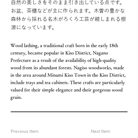
自然の美しさをそのまま引き出している点です。
お盆、茶櫃などが主に作られます。木曽の豊かな
森林から採れる名木がろくろ工芸が親しまれる根
源になっています。
Wood lathing, a traditional craft born in the early 18th
century, became popular in Kiso District, Nagano
Prefecture as a result of the availability of high-quality
wood from its abundant forests. Nagiso woodworks, made
in the area around Minami Kiso Town in the Kiso District,
include trays and tea cabinets. These crafts are particularly
valued for their simple elegance and their gorgeous wood
grain.
Previous Item
Next Item