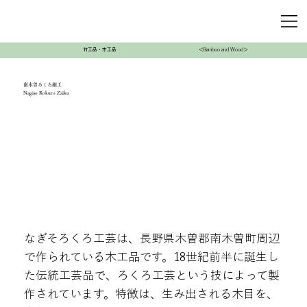
竹工品・木工品
＜Bamboo and Wood＞
南木曽ろくろ細工
Nagiso Rokuro Zaiku
なぎそろくろ工芸は、長野県木曽郡南木曽町周辺
で作られている木工品です。18世紀前半に誕生し
た伝統工芸品で、ろくろ工芸という技によって製
作されています。特徴は、生み出される木目を、