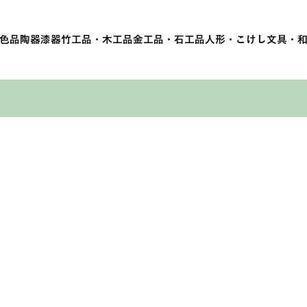
色品
陶器
漆器
竹工品・木工品
金工品・石工品
人形・こけし
文具・