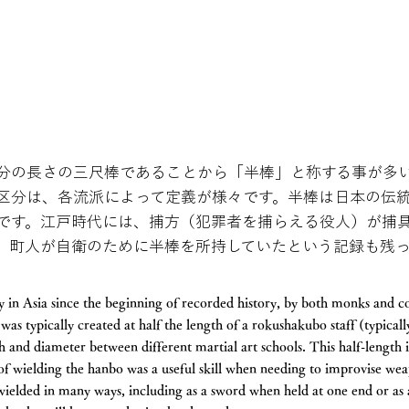
分の長さの三尺棒であることから「半棒」と称する事が多
区分は、各流派によって定義が様々です。半棒は日本の伝
です。江戸時代には、捕方（犯罪者を捕らえる役人）が捕
、町人が自衛のために半棒を所持していたという記録も残っ
ly in Asia since the beginning of recorded history, by both monks an
was typically created at half the length of a rokushakubo staff (typically
h and diameter between different martial art schools. This half-length is
 of wielding the hanbo was a useful skill when needing to improvise wea
wielded in many ways, including as a sword when held at one end or as 