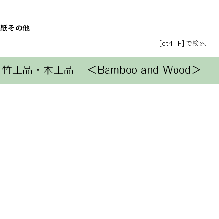
和紙
その他
[ctrl+F]で検索
竹工品・木工品
＜Bamboo and Wood＞