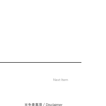
Next Item
※免責事項 / Disclaimer