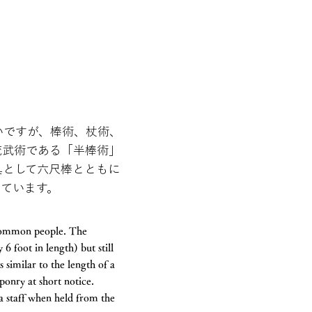
いですが、棒術、杖術、
統武術である「半棒術」
具として六尺棒とともに
ています。
d common people. The
 6 foot in length) but still
 similar to the length of a
ponry at short notice.
a staff when held from the