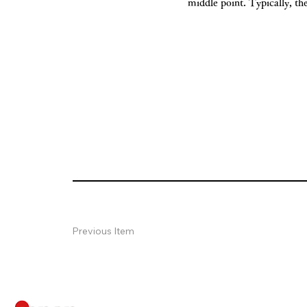
middle point. Typically, th
Previous Item