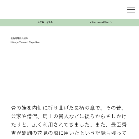
竹工品・木工品
＜Bamboo and Wood＞
儀典用端折長柄傘
Giten yo Tsumaori Nagae Kasa
骨の端を内側に折り曲げた長柄の傘で、その昔、
公家や僧侶、馬上の貴人などに後ろからさしかけ
たりと、広く利用されてきました。また、豊臣秀
吉が醍醐の花見の際に用いたという記録も残って