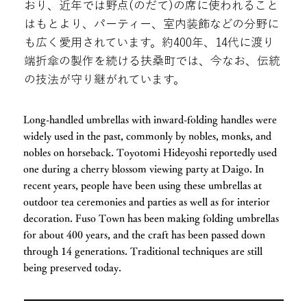
おり、近年では野点(のだて)の席に使われること
はもとより、パーティー、室内装飾などの分野に
も広く愛用されています。約400年、14代に渡り
端折傘の製作を続ける扶桑町では、今なお、伝統
の技法が守り継がれています。
Long-handled umbrellas with inward-folding handles were
widely used in the past, commonly by nobles, monks, and
nobles on horseback. Toyotomi Hideyoshi reportedly used
one during a cherry blossom viewing party at Daigo. In
recent years, people have been using these umbrellas at
outdoor tea ceremonies and parties as well as for interior
decoration. Fuso Town has been making folding umbrellas
for about 400 years, and the craft has been passed down
through 14 generations. Traditional techniques are still
being preserved today.