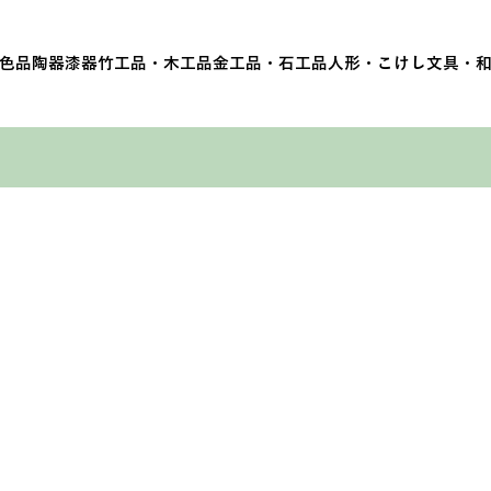
色品
陶器
漆器
竹工品・木工品
金工品・石工品
人形・こけし
文具・