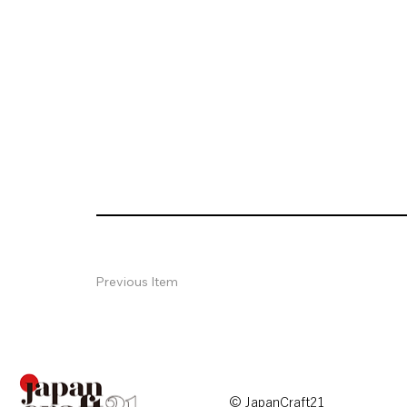
Previous Item
© JapanCraft21