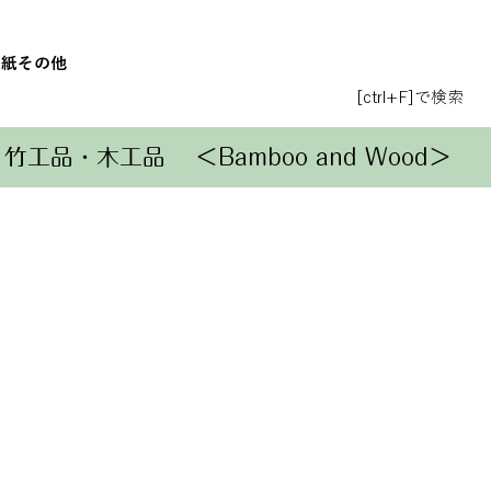
和紙
その他
[ctrl+F]で検索
竹工品・木工品
＜Bamboo and Wood＞