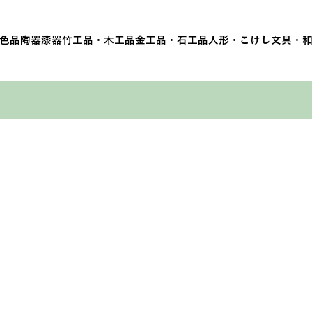
色品
陶器
漆器
竹工品・木工品
金工品・石工品
人形・こけし
文具・