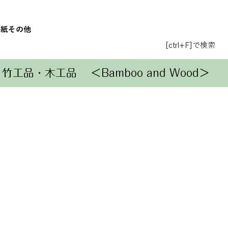
和紙
その他
[ctrl+F]で検索
竹工品・木工品
＜Bamboo and Wood＞