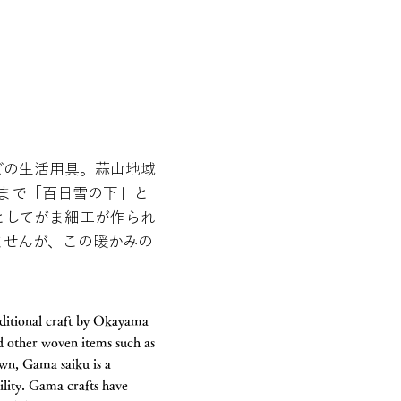
どの生活用具。蒜山地域
月まで「百日雪の下」と
としてがま細工が作られ
ませんが、この暖かみの
aditional craft by Okayama
nd other woven items such as
wn, Gama saiku is a
bility. Gama crafts have