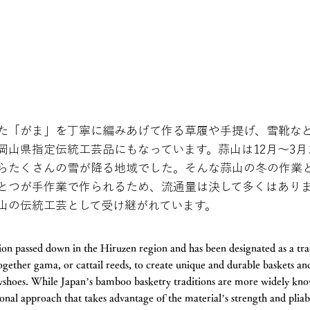
た「がま」を丁寧に編みあげて作る草履や手提げ、雪靴な
岡山県指定伝統工芸品にもなっています。蒜山は12月～3
らたくさんの雪が降る地域でした。そんな蒜山の冬の作業
とつが手作業で作られるため、流通量は決して多くはあり
山の伝統工芸として受け継がれています。
tion passed down in the Hiruzen region and has been designated as a tr
gether gama, or cattail reeds, to create unique and durable baskets a
wshoes. While Japan’s bamboo basketry traditions are more widely kno
tional approach that takes advantage of the material’s strength and plia