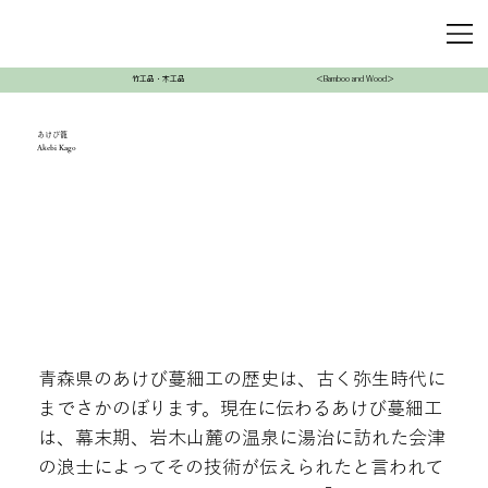
竹工品・木工品
＜Bamboo and Wood＞
あけび籠
Akebi Kago
青森県のあけび蔓細工の歴史は、古く弥生時代に
までさかのぼります。現在に伝わるあけび蔓細工
は、幕末期、岩木山麓の温泉に湯治に訪れた会津
の浪士によってその技術が伝えられたと言われて