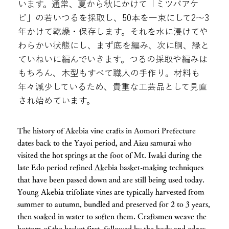
います。通常、夏から秋にかけて「ミツバアケ
ビ」の若いつるを採取し、50本を一束にして2～3
年かけて乾燥・保存します。それを水に浸けてや
わらかい状態にし、まず底を編み、次に胴、縁と
ていねいに編んでいきます。つるの採取や編みは
もちろん、木型もすべて職人の手作り。材料も
年々減少しているため、貴重な工芸品として見直
され始めています。
The history of Akebia vine crafts in Aomori Prefecture
dates back to the Yayoi period, and Aizu samurai who
visited the hot springs at the foot of Mt. Iwaki during the
late Edo period refined Akebia basket-making techniques
that have been passed down and are still being used today.
Young Akebia trifoliate vines are typically harvested from
summer to autumn, bundled and preserved for 2 to 3 years,
then soaked in water to soften them. Craftsmen weave the
bottom of the basket first, followed by the body and edges.