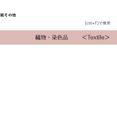
和紙
その他
[ctrl+F]で検索
織物・染色品
＜Textile＞