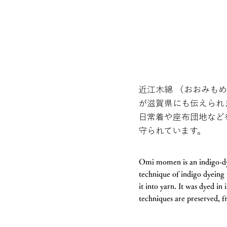
近江木綿 （おおみも
が滋賀県にも伝えられ
日常着や座布団地など
守られています。
Omi momen is an indigo-dye
technique of indigo dyeing
it into yarn. It was dyed i
techniques are preserved, f