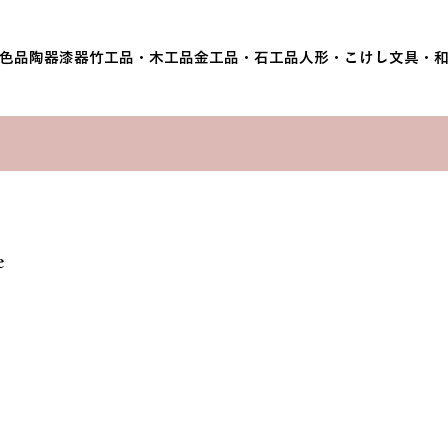
色品
陶器
漆器
竹工品・木工品
金工品・石工品
人形・こけし
文具・
e