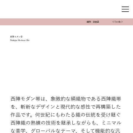
織物・染色品
＜Textile＞
西陣モダン帯
Nishijin Modern Obi
西陣モダン帯は、象徴的な絹織物である西陣織帯
を、斬新なデザインと現代的な感性で再構築した
作品です。何世紀にもわたる織の伝統を受け継ぐ
西陣織の熟練の技術を継承しながらも、ミニマル
な美学、グローバルなテーマ、そして機能的な汎