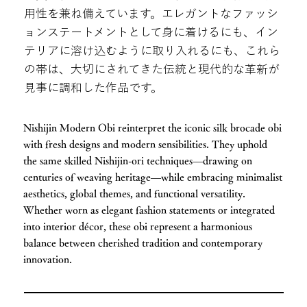
用性を兼ね備えています。エレガントなファッシ
ョンステートメントとして身に着けるにも、イン
テリアに溶け込むように取り入れるにも、これら
の帯は、大切にされてきた伝統と現代的な革新が
見事に調和した作品です。
Nishijin Modern Obi reinterpret the iconic silk brocade obi
with fresh designs and modern sensibilities. They uphold
the same skilled Nishijin-ori techniques—drawing on
centuries of weaving heritage—while embracing minimalist
aesthetics, global themes, and functional versatility.
Whether worn as elegant fashion statements or integrated
into interior décor, these obi represent a harmonious
balance between cherished tradition and contemporary
innovation.