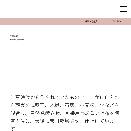
織物・染色品
＜Textile＞
笠間藍染
Kasama Aizome
江戸時代から作られていたもので、土間に作られ
た藍ガメに藍玉、木炭、石灰、小麦粉、水などを
混合し、自然発酵させ、可染用糸あるいは布を何
度も浸け、最後に天日乾燥させ、仕上げていま
す。