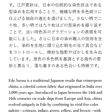
す。江戸更紗は、日本の伝統的な染色技法である
型染めを応用することで、複雑な柄を多色刷りに
仕上げる独自の進化を遂げました。少ない柄で二
十枚、多い柄では九十枚ほどの型染めを繰り返す
ことで、淡い同色系のグラデーションの表現を可
能にしました。さらに日本の染め職人の技術を生
かし、染料を生地に摺り込む刷毛の当て具合など
をコントロールし、微妙な陰影やぼかしを生み出
しています。原色の多色柄を基調とする海外の更
紗と異なり、落ち着きのある色合いも特徴です。
Edo Sarasa is a traditional Japanese textile that reinterprets
chintz, a colorful cotton fabric that originated in India over
3,000 years ago. Introduced to Japan between the 14th and
16th centuries via trade ships from Europe and Asia, chintz
evolved uniquely in Edo by combining its vivid five-color
palette—crimson, indigo, green, yellow, and brown—with