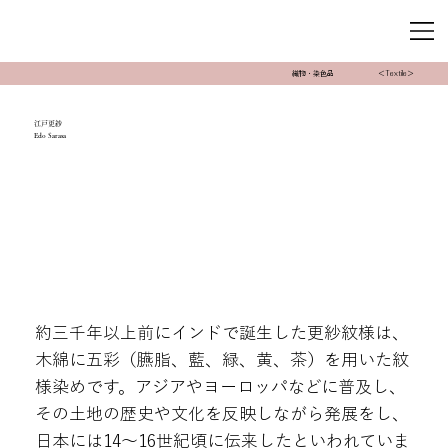
織物・染色品
＜Textile＞
江戸更紗
Edo Sarasa
約三千年以上前にインドで誕生した更紗紋様は、
木綿に五彩（臙脂、藍、緑、黄、茶）を用いた紋
様染めです。アジアやヨーロッパなどに普及し、
その土地の歴史や文化を反映しながら発展をし、
日本には14〜16世紀頃に伝来したといわれていま