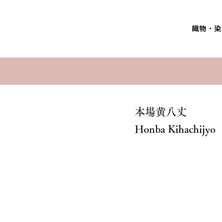
織物・染
本場黄八丈
Honba Kihachijyo