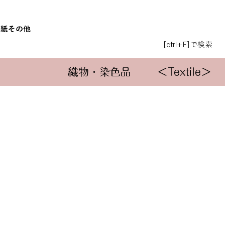
和紙
その他
[ctrl+F]で検索
織物・染色品
＜Textile＞