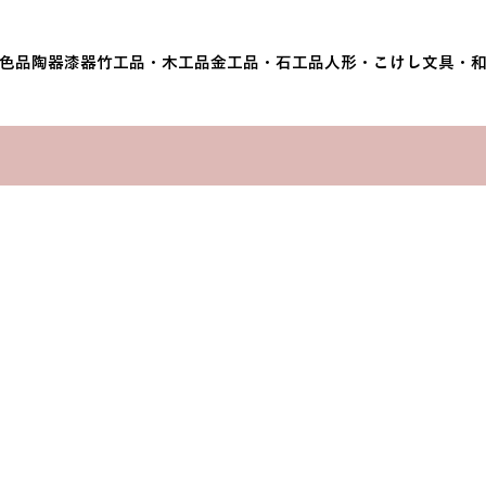
色品
陶器
漆器
竹工品・木工品
金工品・石工品
人形・こけし
文具・