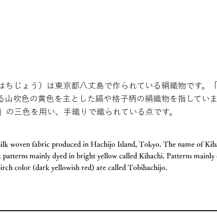
はちじょう）は東京都八丈島で作られている絹織物です。
る山吹色の黄色を主とした縞や格子柄の絹織物を指してい
」の三色を用い、手織りで織られている点です。
silk woven fabric produced in Hachijo Island, Tokyo. The name of Kihac
k patterns mainly dyed in bright yellow called Kihachi. Patterns mainly 
irch color (dark yellowish red) are called Tobihachijo.