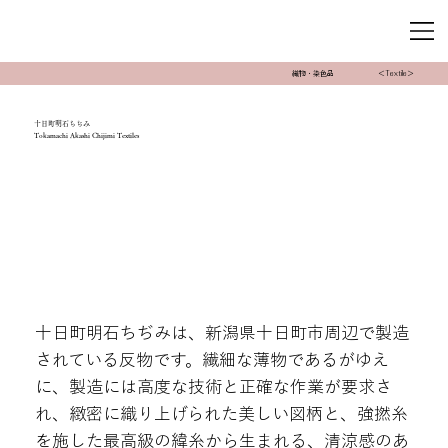
織物・染色品
＜Textile＞
十日町明石ちぢみ
Tokamachi Akashi Chijimi Textiles
十日町明石ちぢみは、新潟県十日町市周辺で製造
されている反物です。繊細な薄物であるがゆえ
に、製造には高度な技術と正確な作業が要求さ
れ、緻密に織り上げられた美しい図柄と、強撚糸
を施した最高級の緯糸から生まれる、清涼感のあ