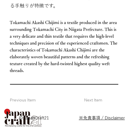
る手触りが特徴です。
Tokamachi Akashi Chijimi is a textile produced in the area
surrounding Tokamachi City in Niigata Prefecture. This is
a very delicate and thin textile that requires the high-level
techniques and precision of the experienced craftsmen. The
characteristics of Tokamachi Akashi Chijimi are the
elaborately woven beautiful patterns and the refreshing
texture created by the hard-twisted highest quality weft
threads.
Previous Item
Next Item
© JapanCraft21
※免責事項 / Disclaimer