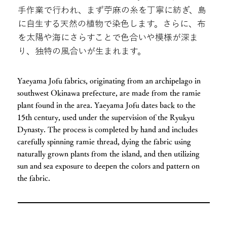
手作業で行われ、まず苧麻の糸を丁寧に紡ぎ、島
に自生する天然の植物で染色します。さらに、布
を太陽や海にさらすことで色合いや模様が深ま
り、独特の風合いが生まれます。
Yaeyama Jofu fabrics, originating from an archipelago in
southwest Okinawa prefecture, are made from the ramie
plant found in the area. Yaeyama Jofu dates back to the
15th century, used under the supervision of the Ryukyu
Dynasty. The process is completed by hand and includes
carefully spinning ramie thread, dying the fabric using
naturally grown plants from the island, and then utilizing
sun and sea exposure to deepen the colors and pattern on
the fabric.