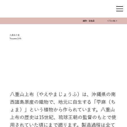
織物・染色品
＜Textile＞
八重山上布
Yaeyama Jofu
八重山上布（やえやまじょうふ）は、沖縄県の南
西諸島原産の織物で、地元に自生する「苧麻（ち
ょま）」という植物から作られています。八重山
上布の歴史は15世紀、琉球王朝の監督のもとで使
用されていた頃にまで遡ります。製造過程は全て