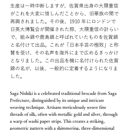
生産は一時中断しますが、佐賀県出身の大隈重信
がこれを大変に惜しんだことから、旧華族の間で
再興されました。その後、1910 年にロンドンで
日英大博覧会が開催された際、大隈重信の計らい
で、組み錦や鹿島錦と呼ばれていたものを佐賀錦
と名付けて出品。これが「日本手芸の極致」と称
賛を受け、その名声を海外にまで広めるきっかけ
となりました。この出品を機に名付けられた佐賀
錦の名が、以後、一般的に定着するようになりま
した。
Saga Nishiki is a celebrated traditional brocade from Saga
Prefecture, distinguished by its unique and intricate
weaving technique. Artisans meticulously weave fine
threads of silk, often with metallic gold and silver, through
a warp of washi paper strips. This creates a striking,
geometric pattern with a shimmering, three-dimensional