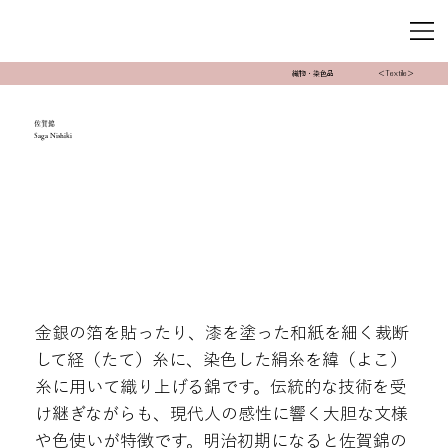
織物・染色品
＜Textile＞
佐賀錦
Saga Nishiki
金銀の箔を貼ったり、漆を塗った和紙を細く裁断
して経（たて）糸に、染色した絹糸を緯（よこ）
糸に用いて織り上げる錦です。伝統的な技術を受
け継ぎながらも、現代人の感性に響く大胆な文様
や色使いが特徴です。明治初期になると佐賀錦の