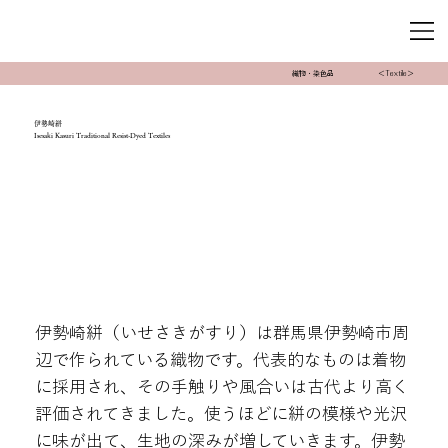
織物・染色品
＜Textile＞
伊勢崎絣
Isesaki Kasuri Traditional Resist-Dyed Textiles
伊勢崎絣（いせさきがすり）は群馬県伊勢崎市周
辺で作られている織物です。代表的なものは着物
に採用され、その手触りや風合いは古代より高く
評価されてきました。使うほどに絣の模様や光沢
に味が出て、生地の深みが増していきます。伊勢