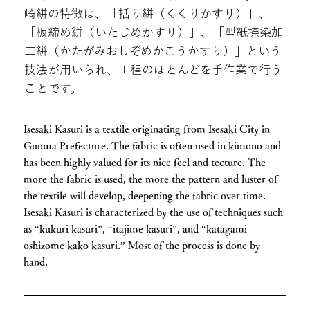
崎絣の特徴は、「括り絣（くくりかすり）」、
「板締め絣（いたじめかすり）」、「型紙捺染加
工絣（かたがみおしぞめかこうかすり）」という
技法が用いられ、工程のほとんどを手作業で行う
ことです。
Isesaki Kasuri is a textile originating from Isesaki City in
Gunma Prefecture. The fabric is often used in kimono and
has been highly valued for its nice feel and tecture. The
more the fabric is used, the more the pattern and luster of
the textile will develop, deepening the fabric over time.
Isesaki Kasuri is characterized by the use of techniques such
as “kukuri kasuri”, “itajime kasuri”, and “katagami
oshizome kako kasuri.” Most of the process is done by
hand.