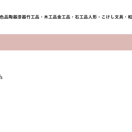
色品
陶器
漆器
竹工品・木工品
金工品・石工品
人形・こけし
文具・
h