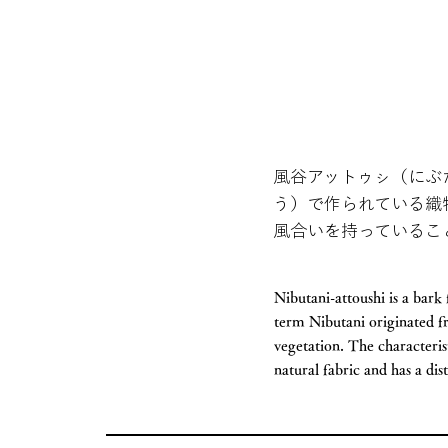
風谷アットゥㇱ（にぶ
う）で作られている織
風合いを持っているこ
Nibutani-attoushi is a bar
term Nibutani originated f
vegetation. The characterist
natural fabric and has a dist