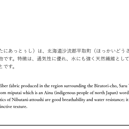
たにあっとぅし）は、北海道沙流郡平取町（ほっかいどう
物です。特徴は、通気性に優れ、水にも強く天然繊維とし
とです。
k fiber fabric produced in the region surrounding the Biratori-cho, Sa
rom miputai which is an Ainu (indigenous people of north Japan) word 
ics of Nibutani-attoushi are good breathability and water resistance; it 
inctive texture.