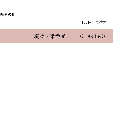
和紙
その他
[ctrl+F]で検索
織物・染色品
＜Textile＞