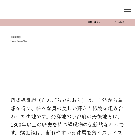
織物・染色品
＜Textile＞
丹後螺鈿織
Tango Raden Ori
丹後螺鈿織（たんごらでんおり）は、自然から着
想を得て、様々な貝の美しい輝きと織物を組み合
わせた生地です。発祥地の京都府の丹後地方は、
1300年以上の歴史を持つ絹織物の伝統的な産地で
す。螺鈿織は、割れやすい真珠層を薄くスライス