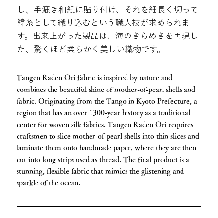
し、手漉き和紙に貼り付け、それを細長く切って
緯糸として織り込むという職人技が求められま
す。出来上がった製品は、海のきらめきを再現し
た、驚くほど柔らかく美しい織物です。
Tangen Raden Ori fabric is inspired by nature and
combines the beautiful shine of mother-of-pearl shells and
fabric. Originating from the Tango in Kyoto Prefecture, a
region that has an over 1300-year history as a traditional
center for woven silk fabrics. Tangen Raden Ori requires
craftsmen to slice mother-of-pearl shells into thin slices and
laminate them onto handmade paper, where they are then
cut into long strips used as thread. The final product is a
stunning, flexible fabric that mimics the glistening and
sparkle of the ocean.