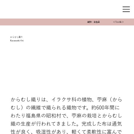
織物・染色品
＜Textile＞
からむし織り
Karamushi Ori
からむし織りは、イラクサ科の植物、苧麻（から
むし）の繊維で織られる織物です。約600年間に
わたり福島県の昭和村で、苧麻の栽培とからむし
織の生産が行われてきました。完成した布は通気
性が良く、吸湿性があり、軽くて柔軟性に富んで