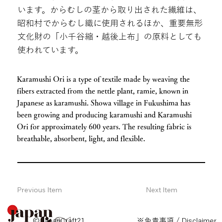
います。からむしの茎から取り出された繊維は、
昭和村でからむし織に使用されるほか、重要無形
文化財の「小千谷縮・越後上布」の原料としても
使われています。
Karamushi Ori is a type of textile made by weaving the
fibers extracted from the nettle plant, ramie, known in
Japanese as karamushi. Showa village in Fukushima has
been growing and producing karamushi and Karamushi
Ori for approximately 600 years. The resulting fabric is
breathable, absorbent, light, and flexible.
Previous Item
Next Item
© JapanCraft21
※免責事項 / Disclaimer