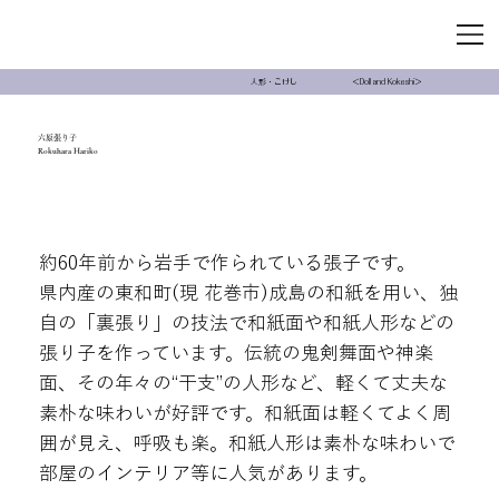
＜Doll and Kokeshi＞
人形・こけし
六原張り子
Rokuhara Hariko
約60年前から岩手で作られている張子です。
県内産の東和町(現 花巻市)成島の和紙を用い、独
自の「裏張り」の技法で和紙面や和紙人形などの
張り子を作っています。伝統の鬼剣舞面や神楽
面、その年々の“干支”の人形など、軽くて丈夫な
素朴な味わいが好評です。和紙面は軽くてよく周
囲が見え、呼吸も楽。和紙人形は素朴な味わいで
部屋のインテリア等に人気があります。