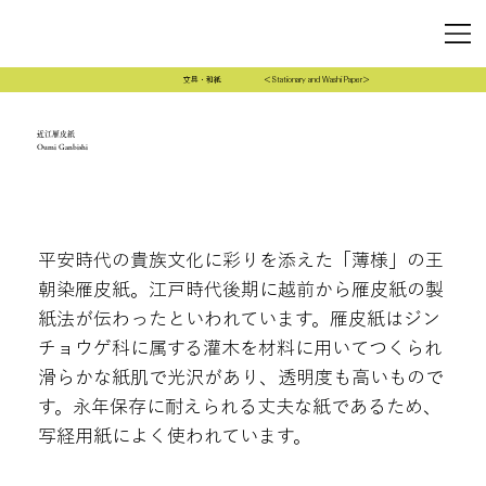
文具・和紙
＜Stationary and Washi Paper＞
近江雁皮紙
Oumi Ganbishi
平安時代の貴族文化に彩りを添えた「薄様」の王
朝染雁皮紙。江戸時代後期に越前から雁皮紙の製
紙法が伝わったといわれています。雁皮紙はジン
チョウゲ科に属する灌木を材料に用いてつくられ
滑らかな紙肌で光沢があり、透明度も高いもので
す。永年保存に耐えられる丈夫な紙であるため、
写経用紙によく使われています。