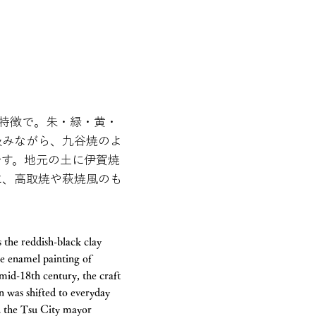
が特徴で。朱・緑・黄・
汲みながら、九谷焼のよ
です。地元の土に伊賀焼
に、高取焼や萩焼風のも
 the reddish-black clay
ze enamel painting of
 mid-18th century, the craft
on was shifted to everyday
en the Tsu City mayor