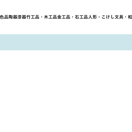
色品
陶器
漆器
竹工品・木工品
金工品・石工品
人形・こけし
文具・