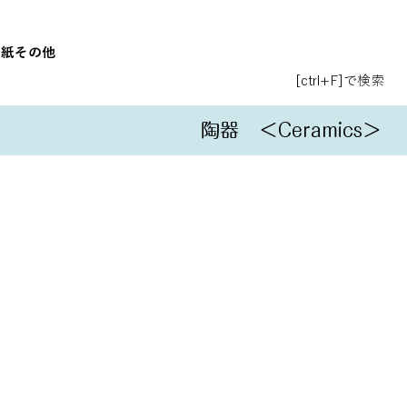
和紙
その他
[ctrl+F]で検索
陶器
＜Ceramics＞