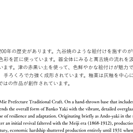
200年の歴史があります。九谷焼のような絵付けを施すの
色彩を匠に使っています。器全体にみると萬古焼の流れを
います。津の赤黒い土を使って、色鮮やかな絵付けが魅力
、手ろくろで力強く成形されています。釉薬は灰釉を中心
ではの作品が創作されています。
Mie Prefecture Traditional Craft. On a hand-thrown base that includes
blends the overall form of Banko Yaki with the vibrant, detailed overgla
ne of resilience and adaptation. Originating briefly as Ando-yaki in the
ter an initial revival faltered with the Meiji era (1868-1912), producti
entury, economic hardship shuttered production entirely until 1931 wh