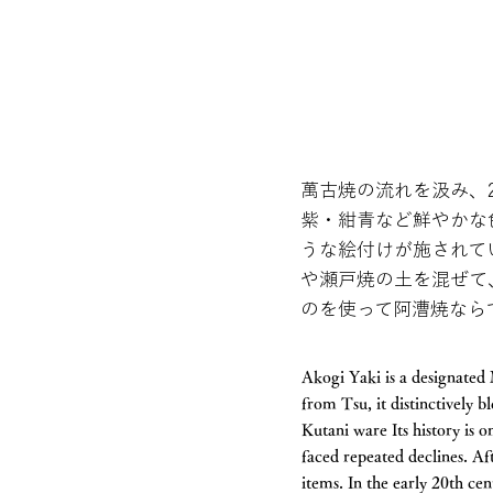
萬古焼の流れを汲み、
紫・紺青など鮮やかな
うな絵付けが施されて
や瀬戸焼の土を混ぜて
のを使って阿漕焼なら
Akogi Yaki is a designated 
from Tsu, it distinctively 
Kutani ware Its history is o
faced repeated declines. Af
items. In the early 20th c