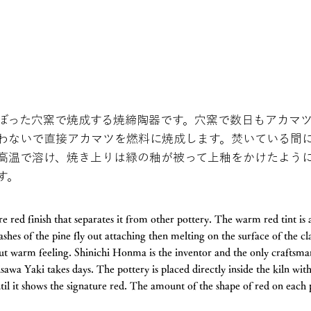
ぼった穴窯で焼成する焼締陶器です。穴窯で数日もアカマ
わないで直接アカマツを燃料に焼成します。焚いている間
高温で溶け、焼き上りは緑の釉が被って上釉をかけたよう
す。
re red finish that separates it from other pottery. The warm red tint is
ashes of the pine fly out attaching then melting on the surface of the c
 but warm feeling. Shinichi Honma is the inventor and the only craftsm
sawa Yaki takes days. The pottery is placed directly inside the kiln wit
til it shows the signature red. The amount of the shape of red on each