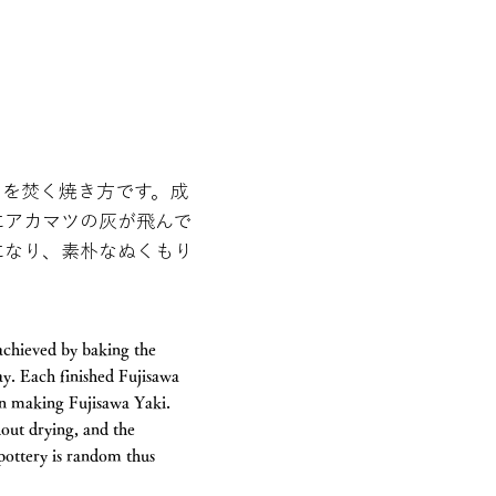
ツを焚く焼き方です。成
にアカマツの灰が飛んで
になり、素朴なぬくもり
 achieved by baking the
lay. Each finished Fujisawa
an making Fujisawa Yaki.
hout drying, and the
 pottery is random thus