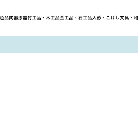
色品
陶器
漆器
竹工品・木工品
金工品・石工品
人形・こけし
文具・