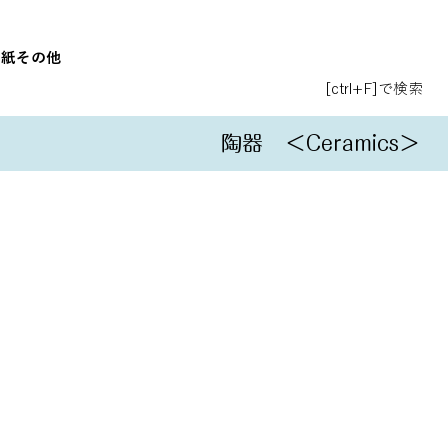
和紙
その他
[ctrl+F]で検索
陶器
＜Ceramics＞