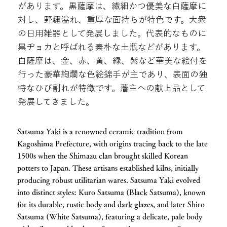
があります。黒薩摩は、繊細かつ優美な白薩摩に
対し、野趣溢れ、重厚な面持ちが特色です。大衆
の日用雑器として発展しました。代表的なものに
黒ヂョカと呼ばれる素朴な土瓶などがあります。
白薩摩は、金、赤、黄、緑、紫など華美な絵付を
行った豪華絢爛な色絵錦手が主であり、表面の独
特なひび割れが特徴です。藩主への献上品として
発展してきました。
Satsuma Yaki is a renowned ceramic tradition from
Kagoshima Prefecture, with origins tracing back to the late
1500s when the Shimazu clan brought skilled Korean
potters to Japan. These artisans established kilns, initially
producing robust utilitarian wares. Satsuma Yaki evolved
into distinct styles: Kuro Satsuma (Black Satsuma), known
for its durable, rustic body and dark glazes, and later Shiro
Satsuma (White Satsuma), featuring a delicate, pale body