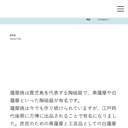
陶器
＜Ceramics＞
薩摩焼
Satsuma Yaki
薩摩焼は鹿児島を代表する陶磁器で、黒薩摩や白
薩摩といった陶磁器が有名です。
薩摩焼は今でも作り続けられていますが、江戸時
代後期に万博に出品されることで有名になりまし
た。庶民のための黒薩摩と工芸品としての白薩摩