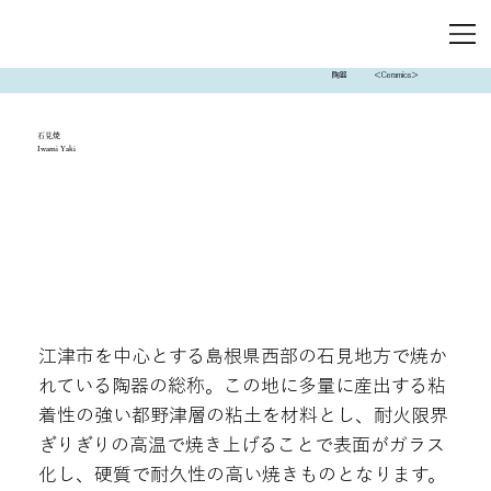
陶器
＜Ceramics＞
石見焼
Iwami Yaki
江津市を中心とする島根県西部の石見地方で焼か
れている陶器の総称。この地に多量に産出する粘
着性の強い都野津層の粘土を材料とし、耐火限界
ぎりぎりの高温で焼き上げることで表面がガラス
化し、硬質で耐久性の高い焼きものとなります。