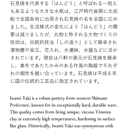
石見焼を代表する「はんどう」と呼ばれる一抱え
もあるような大きな水瓶は、江戸時代後期に北前
船で全国各地に出荷され石見焼の名を全国に広め
ました。生活様式の変化により「はんどう」の需
要は減りましたが、丸物と称される大物づくりの
技術は、伝統的技法「しの造り」として継承され
漬物甕や傘立、花入れ、水連鉢、水盤などに活か
されています。現在は八軒の窯元が石見焼を継承
し、素朴であたたかみのある作風の陶器でそれぞ
れの個性を競い合っています。石見焼は平成６年
に国の伝統的工芸品に指定されています。
Iwami Yaki is a robust pottery from western Shimane
Prefecture, known for its exceptionally hard, durable ware.
This quality comes from firing unique, viscous Tōnotzu
clay at extremely high temperatures, hardening its surface
like glass. Historically, Iwami Yaki was synonymous with