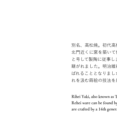
別名、高松焼。初代高
北門近くに窯を築いて
と号して製陶に従事し
継がれました。明治維
ばれることとなりまし
れを汲む蒔絵の技法を
Rihei Yaki, also known as 
Rehei ware can be found by t
are crafted by a 14th genera