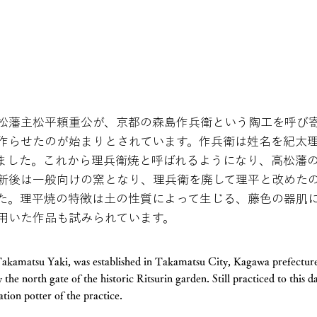
松藩主松平頼重公が、京都の森島作兵衛という陶工を呼び
作らせたのが始まりとされています。作兵衛は姓名を紀太
ました。これから理兵衛焼と呼ばれるようになり、高松藩
新後は一般向けの窯となり、理兵衛を廃して理平と改めた
た。理平焼の特徴は土の性質によって生じる、藤色の器肌
用いた作品も試みられています。
Takamatsu Yaki, was established in Takamatsu City, Kagawa prefecture
he north gate of the historic Ritsurin garden. Still practiced to this da
tion potter of the practice.