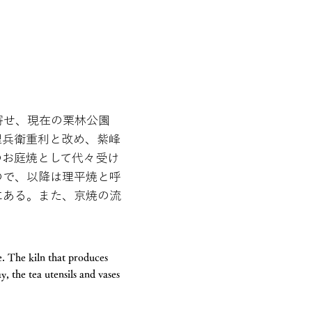
寄せ、現在の栗林公園
理兵衛重利と改め、紫峰
のお庭焼として代々受け
ので、以降は理平焼と呼
にある。また、京焼の流
. The kiln that produces
y, the tea utensils and vases