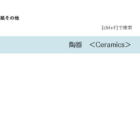
和紙
その他
[ctrl+F]で検索
陶器
＜Ceramics＞