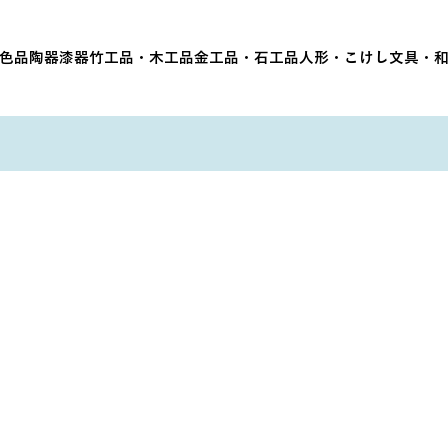
色品
陶器
漆器
竹工品・木工品
金工品・石工品
人形・こけし
文具・