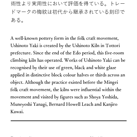
術性より実用性において評価を得ている。トレー
ドマークの梅紋は初代から継承されている刻印で
ある。
A well-known pottery form in the folk craft movement,
Ushinoto Yaki is created by the Ushinoto Kiln in Tottori
prefecture. Since the end of the Edo period, this five-room
climbing kiln has operated. Works of Ushinoto Yaki can be
recognised by their use of green, black and white glaze
applied in distinctive block colour halves or thirds across an
object. Although the practice existed before the Mingei
folk craft movement, the kilns were influential within the
movement and visited by figures such as Shoya Yoshida,
Muneyoshi Yanagi, Bernard Howell Leach and Kanjiro
Kawai.