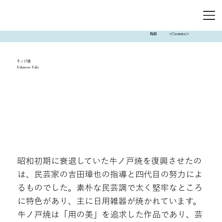
陶器
＜Ceramics＞
牛ノ戸焼
Ushinoto Yaki
昭和初期に衰退していた牛ノ戸焼を復興させたの
は、民芸家の吉田璋也の指導と四代目の努力によ
るものでした。素朴な民芸調で太く堅牢なところ
に特色があり、主に日用雑器が焼かれています。
牛ノ戸焼は「用の美」を追求した作品であり、芸