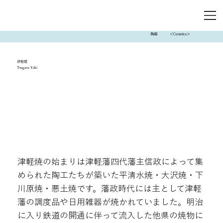
陶器
＜Ceramics＞
津軽焼
Tsugaru Yaki
津軽焼の始まりは津軽藩四代藩主信政によって集
められた陶工たちが築いた平清水焼・大沢焼・下
川原焼・悪土焼です。藩政時代には主として津軽
藩の調度品や日用雑器が焼かれていました。明治
に入り鉄道の開通に伴って流入した他県の焼物に