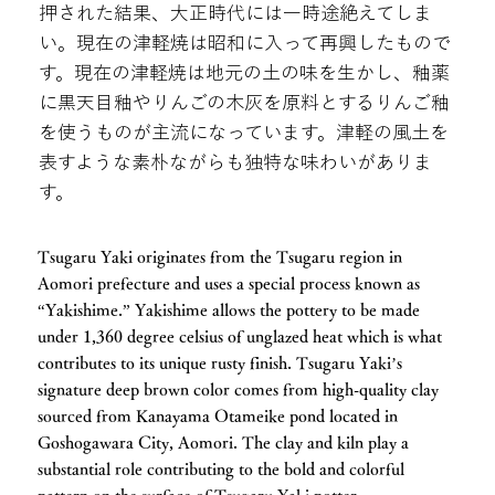
押された結果、大正時代には一時途絶えてしま
い。現在の津軽焼は昭和に入って再興したもので
す。現在の津軽焼は地元の土の味を生かし、釉薬
に黒天目釉やりんごの木灰を原料とするりんご釉
を使うものが主流になっています。津軽の風土を
表すような素朴ながらも独特な味わいがありま
す。
Tsugaru Yaki originates from the Tsugaru region in
Aomori prefecture and uses a special process known as
“Yakishime.” Yakishime allows the pottery to be made
under 1,360 degree celsius of unglazed heat which is what
contributes to its unique rusty finish. Tsugaru Yaki’s
signature deep brown color comes from high-quality clay
sourced from Kanayama Otameike pond located in
Goshogawara City, Aomori. The clay and kiln play a
substantial role contributing to the bold and colorful