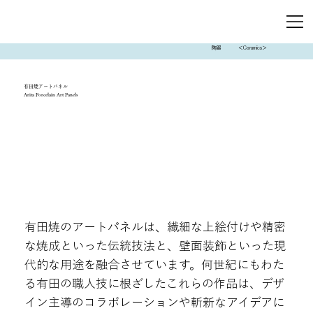
陶器
＜Ceramics＞
有田焼アートパネル
Arita Porcelain Art Panels
有田焼のアートパネルは、繊細な上絵付けや精密
な焼成といった伝統技法と、壁面装飾といった現
代的な用途を融合させています。何世紀にもわた
る有田の職人技に根ざしたこれらの作品は、デザ
イン主導のコラボレーションや斬新なアイデアに