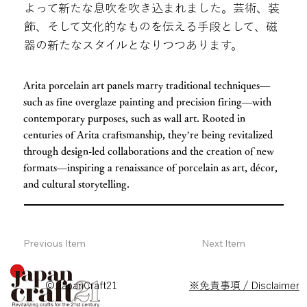
よって新たな息吹を吹き込まれました。芸術、装
飾、そして文化的なものを伝える手段として、磁
器の新たなスタイルとなりつつあります。
Arita porcelain art panels marry traditional techniques—
such as fine overglaze painting and precision firing—with
contemporary purposes, such as wall art. Rooted in
centuries of Arita craftsmanship, they’re being revitalized
through design-led collaborations and the creation of new
formats—inspiring a renaissance of porcelain as art, décor,
and cultural storytelling.
Previous Item
Next Item
© JapanCraft21
※免責事項 / Disclaimer