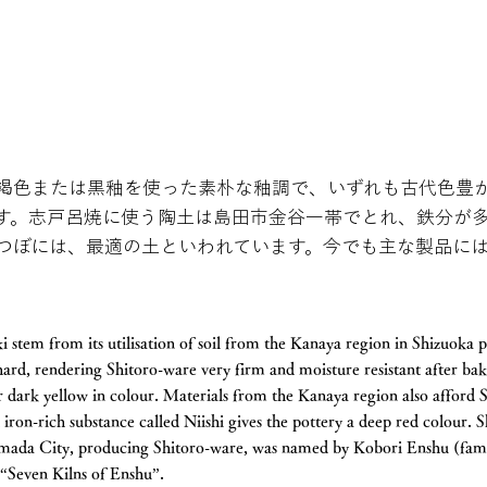
褐色または黒釉を使った素朴な釉調で、いずれも古代色豊
す。志戸呂焼に使う陶土は島田市金谷一帯でとれ、鉄分が
つぼには、最適の土といわれています。今でも主な製品に
i stem from its utilisation of soil from the Kanaya region in Shizuoka p
hard, rendering Shitoro-ware very firm and moisture resistant after ba
 dark yellow in colour. Materials from the Kanaya region also afford Sh
 iron-rich substance called Niishi gives the pottery a deep red colour. 
Shimada City, producing Shitoro-ware, was named by Kobori Enshu (fam
 “Seven Kilns of Enshu”.