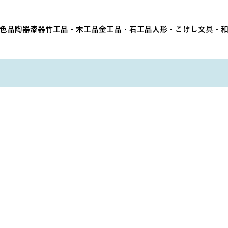
色品
陶器
漆器
竹工品・木工品
金工品・石工品
人形・こけし
文具・