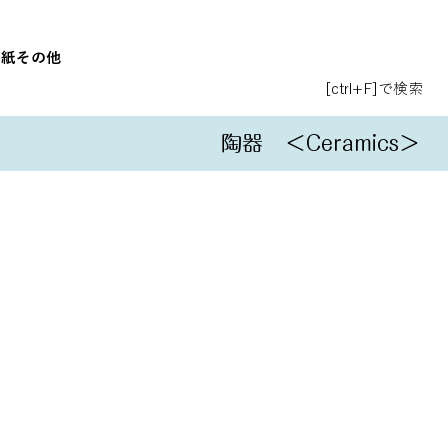
和紙
その他
[ctrl+F]で検索
陶器
＜Ceramics＞