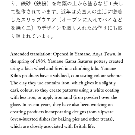
り、鉄砂（鉄粉）を釉薬の上から塗るなど工夫し
て製作されています。近年は英国人の生活に密着
したスリップウエア（オーブンに入れてパイなど
を焼く皿）のデザインを取り入れた品作りにも取
り組まれています。
Amended translation: Opened in Yamane, Aoya Town, in
the spring of 1985, Yamane Gama features pottery created
using a kick wheel and fired in a climbing kiln. Yamane
Kiln's products have a subdued, contrasting colour scheme.
The clay they use contains iron, which gives it a slightly
dark colour, so they create patterns using a white coating
with less iron, or apply iron sand (iron powder) over the
glaze. In recent years, they have also been working on
creating products incorporating designs from slipware
(oven-inserted dishes for baking pies and other treats),
which are closely associated with British life.