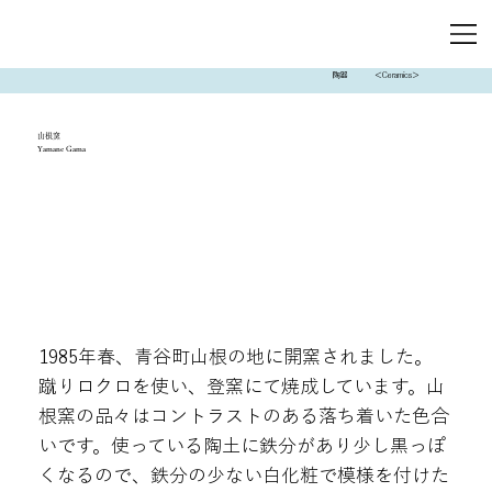
陶器
＜Ceramics＞
山根窯
Yamane Gama
1985年春、青谷町山根の地に開窯されました。
蹴りロクロを使い、登窯にて焼成しています。山
根窯の品々はコントラストのある落ち着いた色合
いです。使っている陶土に鉄分があり少し黒っぽ
くなるので、鉄分の少ない白化粧で模様を付けた