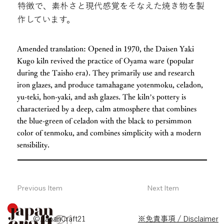
特徴で、素朴さと現代感覚をそなえた焼き物を製
作しています。
Amended translation: Opened in 1970, the Daisen Yaki
Kugo kiln revived the practice of Oyama ware (popular
during the Taisho era). They primarily use and research
iron glazes, and produce tamahagane yotenmoku, celadon,
yu-teki, hon-yaki, and ash glazes. The kiln’s pottery is
characterized by a deep, calm atmosphere that combines
the blue-green of celadon with the black to persimmon
color of tenmoku, and combines simplicity with a modern
sensibility.
Previous Item
Next Item
© JapanCraft21
※免責事項 / Disclaimer