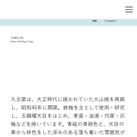
陶器
＜Ceramics＞
大山焼久古窯
Daisen Yaki Kugo Gama
久古窯は、大正時代に焼かれていた大山焼を再興
し、昭和45年に開窯。鉄釉を主として使用・研究
し、玉鋼耀天目をはじめ、青瓷・油滴・均窯・灰
釉などを焼いています。青磁の青緑色と、天目の
黒から柿色をした深みのある落ち着いた雰囲気が