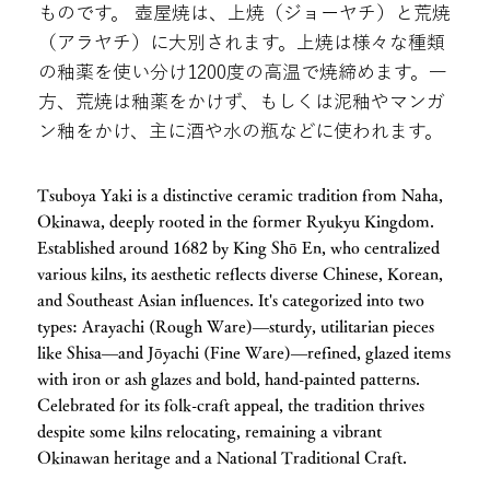
ものです。 壺屋焼は、上焼（ジョーヤチ）と荒焼
（アラヤチ）に大別されます。上焼は様々な種類
の釉薬を使い分け1200度の高温で焼締めます。一
方、荒焼は釉薬をかけず、もしくは泥釉やマンガ
ン釉をかけ、主に酒や水の瓶などに使われます。
Tsuboya Yaki is a distinctive ceramic tradition from Naha,
Okinawa, deeply rooted in the former Ryukyu Kingdom.
Established around 1682 by King Shō En, who centralized
various kilns, its aesthetic reflects diverse Chinese, Korean,
and Southeast Asian influences. It's categorized into two
types: Arayachi (Rough Ware)—sturdy, utilitarian pieces
like Shisa—and Jōyachi (Fine Ware)—refined, glazed items
with iron or ash glazes and bold, hand-painted patterns.
Celebrated for its folk-craft appeal, the tradition thrives
despite some kilns relocating, remaining a vibrant
Okinawan heritage and a National Traditional Craft.