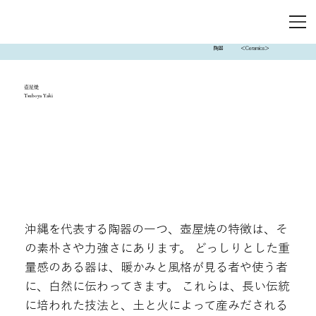
陶器
＜Ceramics＞
壺屋焼
Tsuboya Yaki
沖縄を代表する陶器の一つ、壺屋焼の特徴は、そ
の素朴さや力強さにあります。 どっしりとした重
量感のある器は、暖かみと風格が見る者や使う者
に、白然に伝わってきます。 これらは、長い伝統
に培われた技法と、土と火によって産みだされる