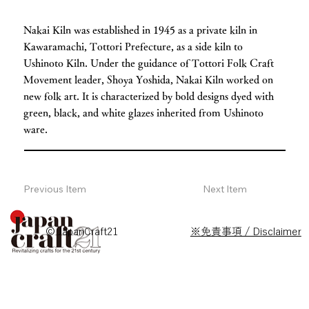
Nakai Kiln was established in 1945 as a private kiln in
Kawaramachi, Tottori Prefecture, as a side kiln to
Ushinoto Kiln. Under the guidance of Tottori Folk Craft
Movement leader, Shoya Yoshida, Nakai Kiln worked on
new folk art. It is characterized by bold designs dyed with
green, black, and white glazes inherited from Ushinoto
ware.
Previous Item
Next Item
© JapanCraft21
※免責事項 / Disclaimer