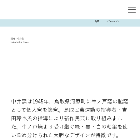
陶器
＜Ceramics＞
因州・中井窯
Inshu Nakai Gama
中井窯は1945年、鳥取県河原町に牛ノ戸窯の脇窯
として個人窯を築窯。鳥取民芸運動の指導者・吉
田璋也氏の指導により新作民芸に取り組みまし
た。牛ノ戸焼より受け継ぐ緑・黒・白の釉薬を使
い染め分けられた大胆なデザインが特徴です。