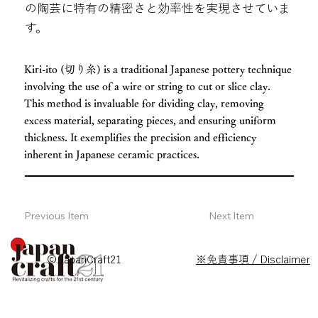
の陶芸に特有の精密さと効率性を実現させていま
す。
Kiri-ito (切り糸) is a traditional Japanese pottery technique
involving the use of a wire or string to cut or slice clay.
This method is invaluable for dividing clay, removing
excess material, separating pieces, and ensuring uniform
thickness. It exemplifies the precision and efficiency
inherent in Japanese ceramic practices.
Previous Item
Next Item
© JapanCraft21
※免責事項 / Disclaimer