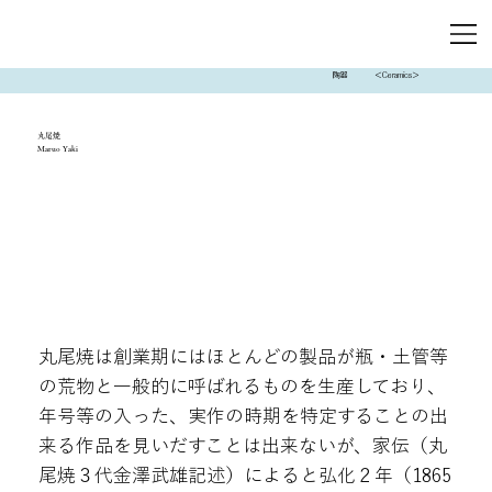
陶器
＜Ceramics＞
丸尾焼
Maruo Yaki
丸尾焼は創業期にはほとんどの製品が瓶・土管等
の荒物と一般的に呼ばれるものを生産しており、
年号等の入った、実作の時期を特定することの出
来る作品を見いだすことは出来ないが、家伝（丸
尾焼３代金澤武雄記述）によると弘化２年（1865