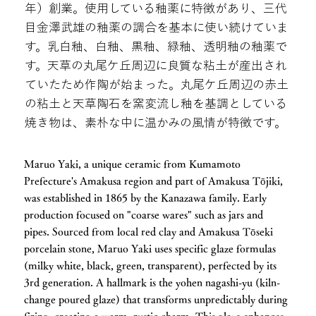
年）創業。使用している釉薬に特徴があり、三代
目金澤武雄の釉薬の調合を基本に使い続けていま
す。乳白釉、白釉、黒釉、緑釉、透明釉の釉薬で
す。天草の丸尾ケ丘周辺に良質な粘土が産出され
ていたため作陶が始まった。丸尾ケ丘周辺の赤土
の粘土と天草陶石を窯変流し釉を基調としている
焼き物は、素朴な中に温かみの風情が特徴です。
Maruo Yaki, a unique ceramic from Kumamoto
Prefecture's Amakusa region and part of Amakusa Tōjiki,
was established in 1865 by the Kanazawa family. Early
production focused on "coarse wares" such as jars and
pipes. Sourced from local red clay and Amakusa Tōseki
porcelain stone, Maruo Yaki uses specific glaze formulas
(milky white, black, green, transparent), perfected by its
3rd generation. A hallmark is the yohen nagashi-yu (kiln-
change poured glaze) that transforms unpredictably during